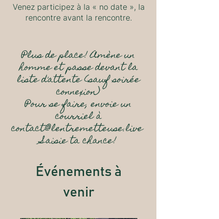
Venez participez à la « no date », la
rencontre avant la rencontre.
Plus de place! Amène un
homme et passe devant la
liste d'attente (sauf soirée
connexion)
Pour se faire, envoie un
courriel à
contact@lentremetteuse.live
Saisie ta chance!
Événements à
venir