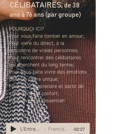
CÉLIBATAIRES,
de 38
ans à 76 ans (par groupe)
POURQUOI ICI?
Pour vous faire tomber en amour;
Pour vivre du direct, à la
rencontre de vraies personnes;
Pour rencontrer des célibataires
qui cherchent du long terme;
Pour vous faire vivre des émotions
dans un cadre unique;
Pour vous surprendre et sortir de
votre zone de confort;
Pour revenir à l’essentiel!
L'Entremetteuse
Francois Sarrazin
-02:27