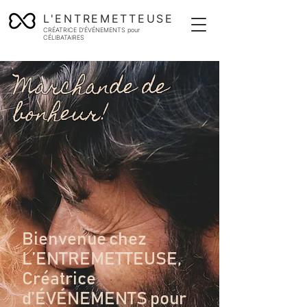
L'ENTREMETTEUSE
CRÉATRICE D'ÉVÉNEMENTS pour
CÉLIBATAIRES
Marchande de
bonheur!
Bienvenue chez
L’ENTREMETTEUSE,
Créatrice
d’ÉVÉNEMENTS pour