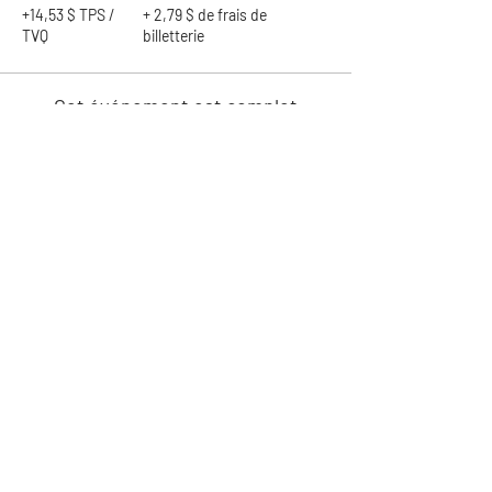
+14,53 $ TPS /
+ 2,79 $ de frais de
TVQ
billetterie
Cet événement est complet
Partager cet événement
S'il n'y a plus de de billet
disponible, inscrivez-
vous sur la liste d'attente
Si une place se libère, nous
vous contacterons dans l'ordre
d'inscription à la liste d'
attente.