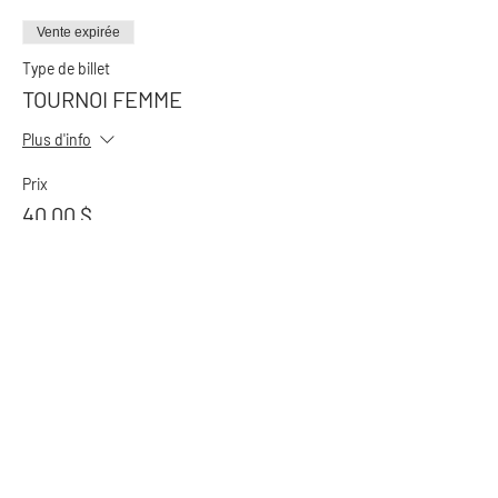
Vente expirée
Type de billet
TOURNOI FEMME
Plus d'info
Prix
40,00 $
+5,99 $ TPS / TVQ
+ 1,15 $ de frais de billetterie
Partager cet événement
S'il n'y a plus de de billet