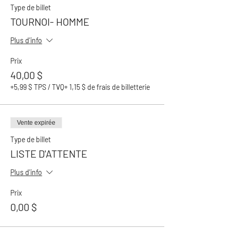
Inclus : L’inscription, un verre de bière ou
Type de billet
sangria et quelques bouchées : frites,
TOURNOI- HOMME
rondelles d’oignon, jalapeno poppers,
bâtonnets de fromage, cornichons frits et
Plus d'info
ailes de poulet.
Prix pour les gagnants
Prix
40,00 $
VENEZ DANS VOTRE VERSION LA PLUS
SIMPLE
et apportez votre plus beau sourire,
+5,99 $ TPS / TVQ
+ 1,15 $ de frais de billetterie
simplement!
Vente expirée
Type de billet
LISTE D'ATTENTE
Plus d'info
Prix
0,00 $