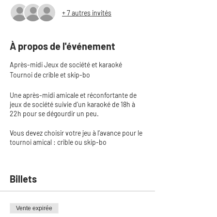
+ 7 autres invités
À propos de l'événement
Après-midi Jeux de société et karaoké
Tournoi de crible et skip-bo
Une après-midi amicale et réconfortante de
jeux de société suivie d’un karaoké de 18h à
22h pour se dégourdir un peu.
Vous devez choisir votre jeu à l’avance pour le
tournoi amical : crible ou skip-bo
Déroulement de l'activité:
13h30: arrivée des gens
Billets
14h30: Début des tournois avec bouchées en
après-midi
18h: soirée karaoké (souper à votre discrétion)
Vente expirée