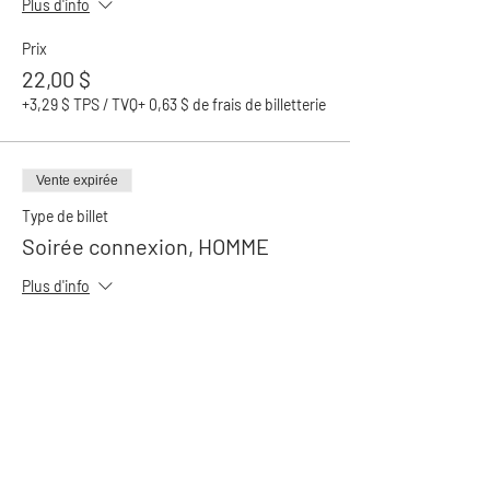
Plus d'info
Prix
22,00 $
+3,29 $ TPS / TVQ
+ 0,63 $ de frais de billetterie
Vente expirée
Type de billet
Soirée connexion, HOMME
Plus d'info
Prix
22,00 $
+3,29 $ TPS / TVQ
+ 0,63 $ de frais de billetterie
Partager cet événement