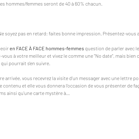
ges hommes/femmes seront de 40 à 60% chacun.
Ne soyez pas en retard; faites bonne impression. Présentez-vous
eoir 
en FACE À FACE hommes-femmes
 question de parler avec l
-vous à votre meilleur et vivez le comme une ''No date'', mais bie
e qui pourrait s'en suivre.
 arrivée, vous recevrez la visite d'un messager avec une lettre po
 le contenu et elle vous donnera l'occasion de vous présenter de f
ms ainsi qu'une carte mystère à…