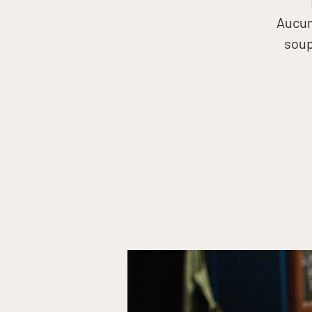
Aucun
soup