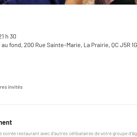
21 h 30
e au fond, 200 Rue Sainte-Marie, La Prairie, QC J5R 1
tres invités
ment
 soirée restaurant avec d'autres célibataires de votre groupe d'âg