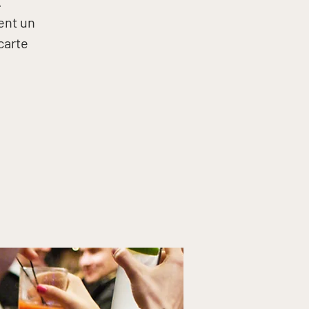
.
ent un
carte