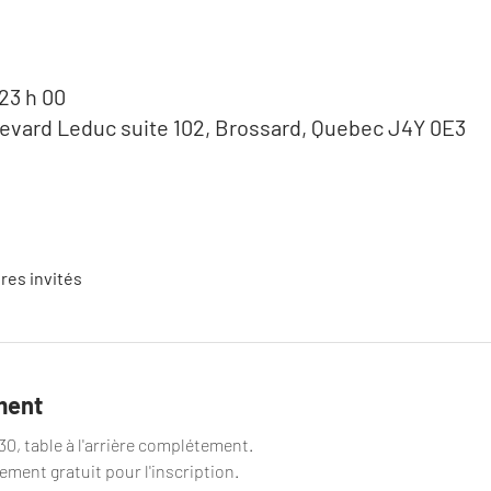
 23 h 00
levard Leduc suite 102, Brossard, Quebec J4Y 0E3
tres invités
ment
0, table à l'arrière complétement. 
ment gratuit pour l'inscription. 