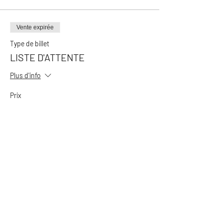
Vente expirée
Type de billet
LISTE D'ATTENTE
Plus d'info
Prix
0,00 $
Partager cet événement
S'il n'y a plus de de billet