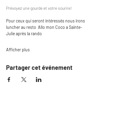
Prévoyez une gourde et votre sourire!
Pour ceux qui seront intéressés nous irons 
luncher au resto  Allo mon Coco a Sainte-
Julie après la rando
Afficher plus
Partager cet événement
S'il n'y a plus de de billet
disponible, inscrivez-
vous sur la liste d'attente
Si une place se libère, nous