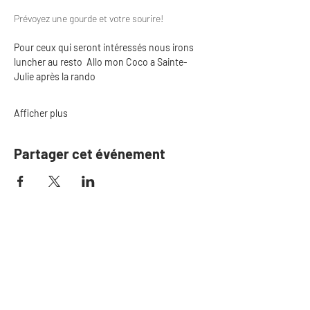
Prévoyez une gourde et votre sourire!
Pour ceux qui seront intéressés nous irons 
luncher au resto  Allo mon Coco a Sainte-
Julie après la rando
Afficher plus
Partager cet événement
S'il n'y a plus de de billet
disponible, inscrivez-
vous sur la liste d'attente
Si une place se libère, nous