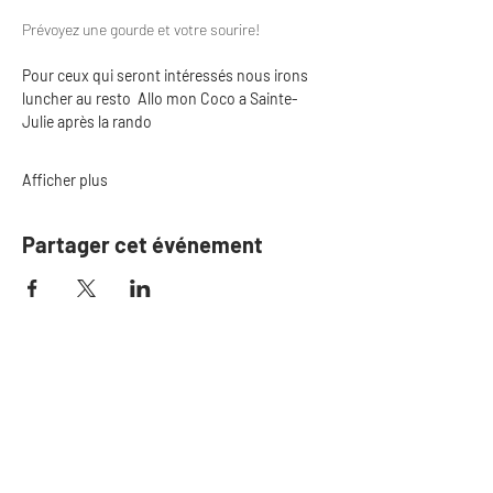
Prévoyez une gourde et votre sourire!
Pour ceux qui seront intéressés nous irons 
luncher au resto  Allo mon Coco a Sainte-
Julie après la rando
Afficher plus
Partager cet événement
S'il n'y a plus de de billet
disponible, inscrivez-
vous sur la liste d'attente
Si une place se libère, nous