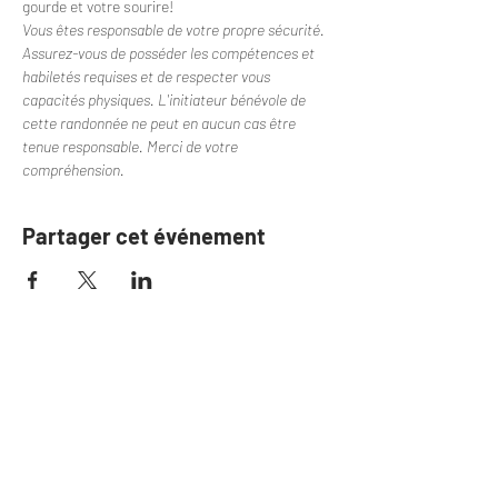
gourde et votre sourire!
Vous êtes responsable de votre propre sécurité. 
Assurez-vous de posséder les compétences et 
habiletés requises et de respecter vous 
capacités physiques. L'initiateur bénévole de 
cette randonnée ne peut en aucun cas être 
tenue responsable. Merci de votre 
compréhension.
Partager cet événement
S'il n'y a plus de de billet
disponible, inscrivez-
vous sur la liste d'attente
Si une place se libère, nous