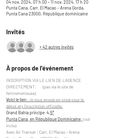
04 nov. 2024, 07 h 00 – 11 nov. 2024, 17 h 20
Punta Cana, Carr. El Macao - Arena Gorda,
Punta Cana 23000, République dominicaine
Invités
+ 42 autres invités
À propos de l'événement
INSCRIPTION VIA LE LIEN DE L'AGENCE 
DIRECTEMENT:       (pas via le site de 
l'entremetteuse)
Voici le lien: 
J
e vous envoie en privé pour le 
dépot ety l'inscription officielle.
Grand Bahia principe  4.
5*
Punta Cana, en République Dominicaine, 
tout 
inclus
Avec Air Transat : Carr. El Macao - Arena 