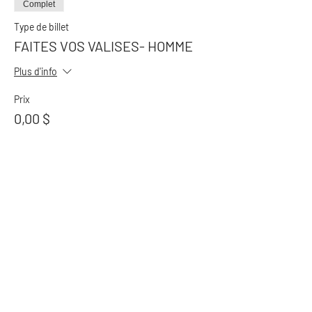
Complet
Type de billet
FAITES VOS VALISES- HOMME
Plus d'info
Prix
0,00 $
Cet événement est complet
Partager cet événement
S'il n'y a plus de de billet