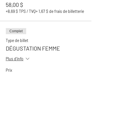
58,00 $
+8,69 $ TPS / TVQ
+ 1,67 $ de frais de billetterie
Complet
Type de billet
DÉGUSTATION FEMME
Plus d'info
Prix
58,00 $
+8,69 $ TPS / TVQ
+ 1,67 $ de frais de billetterie
Partager cet événement