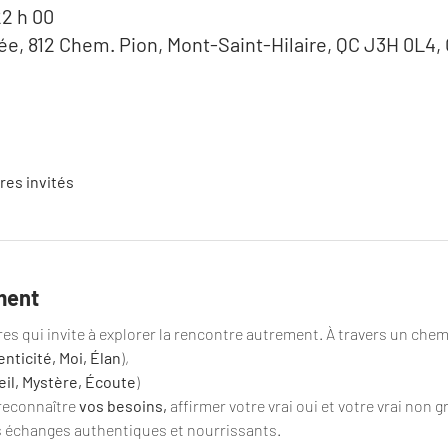
22 h 00
ée, 812 Chem. Pion, Mont-Saint-Hilaire, QC J3H 0L4,
tres invités
ment
ures qui invite à explorer la rencontre autrement. À travers un che
nticité, Moi, Élan
), 
il, Mystère, Écoute
) 
reconnaître 
vos besoins,
 affirmer votre vrai oui et votre vrai non g
s échanges authentiques et nourrissants.