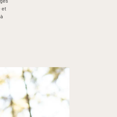
nges
 et
 à