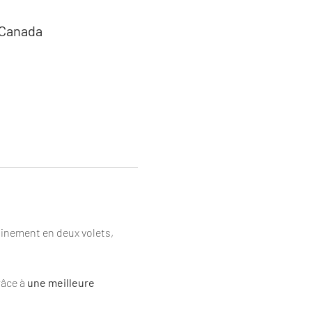
 Canada
minement en deux volets, 
râce à 
une meilleure 