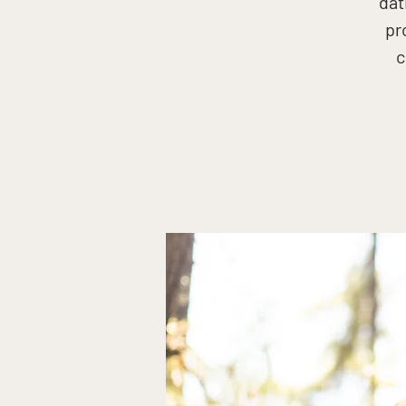
dat
pr
c