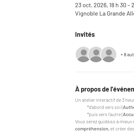
23 oct. 2026, 18 h 30 – 
Vignoble La Grande All
Invités
+ 8 au
À propos de l'événe
Un atelier interactif de 3 he
	*d’abord vers soi (
Authe
	*puis vers l’autre (
Accue
Vous serez guidé·e·s à mieux 
compréhension, 
et créer de