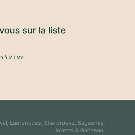
vous sur la liste
 à la liste
aval, Laurentides, Sherbrooke, Saguenay,
Joliette & Gatineau.