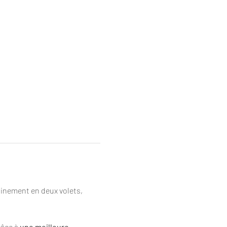
minement en deux volets, 
râce à 
une meilleure 