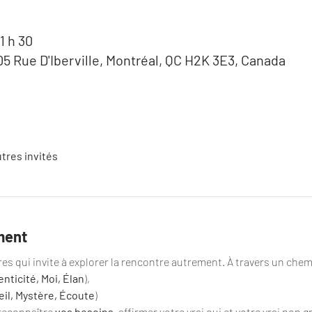
1 h 30
505 Rue D'Iberville, Montréal, QC H2K 3E3, Canada
utres invités
ment
ures qui invite à explorer la rencontre autrement. À travers un che
nticité, Moi, Élan
), 
il, Mystère, Écoute
) 
reconnaître 
vos besoins,
 affirmer votre vrai oui et votre vrai non g