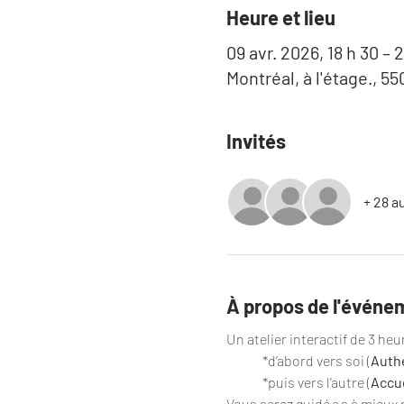
Heure et lieu
09 avr. 2026, 18 h 30 – 2
Montréal, à l'étage., 5
Invités
+ 28 a
À propos de l'événe
Un atelier interactif de 3 he
	*d’abord vers soi (
Authe
	*puis vers l’autre (
Accue
Vous serez guidé·e·s à mieux 