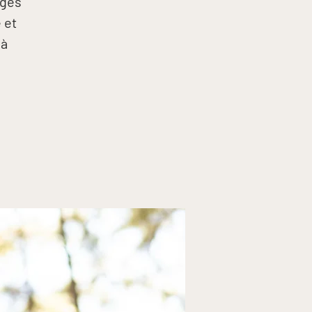
nges
 et
 à