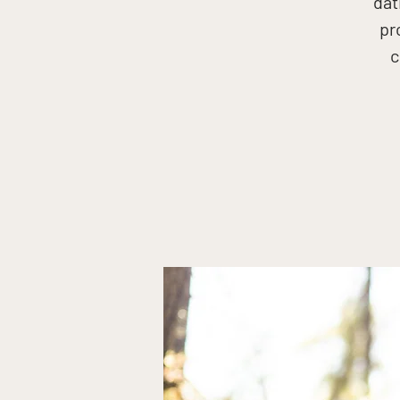
dat
pr
c