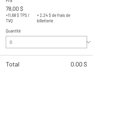
Prix
78,00 $
+11,68 $ TPS /
+ 2,24 $ de frais de
TVQ
billetterie
Quantité
Total
0,00 $
Passer la
commande
Partager cet événement