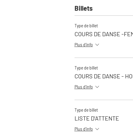
Capacité de 40 person
Billets
Groupe d'âges: 45-60 
Type de billet
COURS DE DANSE -FE
Plus d'info
Type de billet
COURS DE DANSE - H
Plus d'info
Type de billet
LISTE D'ATTENTE
Plus d'info