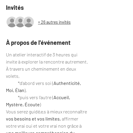
Invités
+ 26 autres invités
À propos de l'événement
Un atelier interactif de 3 heures qui 
invite à explorer la rencontre autrement. 
À travers un cheminement en deux 
volets, 
	*d’abord vers soi (
Authenticité, 
Moi, Élan
), 
	*puis vers l’autre (
Accueil, 
Mystère, Écoute
) 
Vous serez guidé·e·s à mieux reconnaître 
vos besoins et
vos limites,
 affirmer 
votre vrai oui et votre vrai non grâce à 
une meilleure compréhension du 